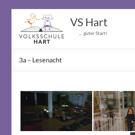
Skip
to
VS Hart
content
… guter Start!
3a – Lesenacht