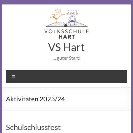
Skip
to
content
VS Hart
… guter Start!
Menu
Aktivitäten 2023/24
Schulschlussfest