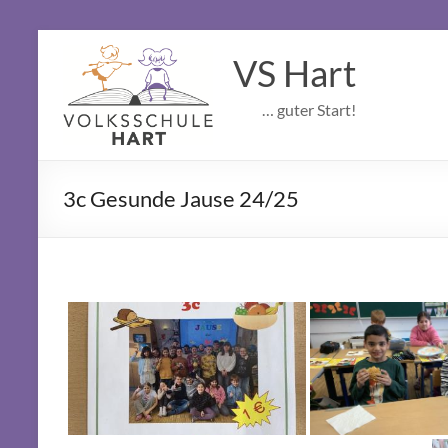
Skip
to
VS Hart
content
… guter Start!
3c Gesunde Jause 24/25