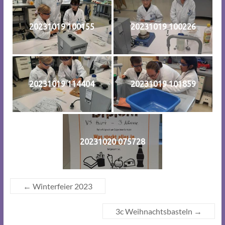
20231019 100155
20231019 100226
20231019 114404
20231019 101859
20231020 075728
←
Winterfeier 2023
3c Weihnachtsbasteln
→