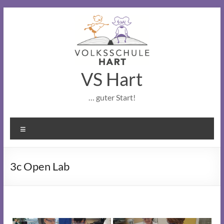
Skip
to
content
VS Hart
… guter Start!
Menu
3c Open Lab