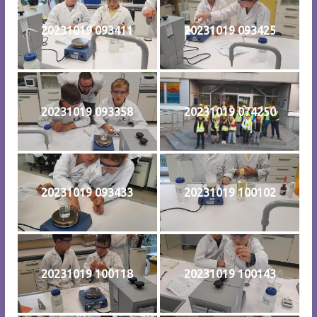
20231019 093411
20231019 093425
20231019 093358
20231019 074250
20231019 093433
20231019 100102
20231019 100118
20231019 100143