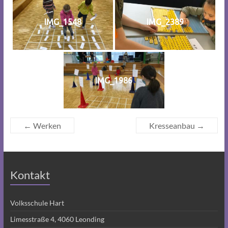
IMG_1548
IMG_2389
IMG_1986
←
Werken
Kresseanbau
→
Kontakt
Volksschule Hart
Limesstraße 4, 4060 Leonding