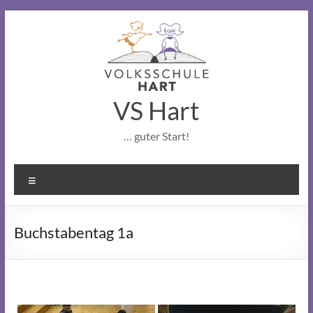
Skip
to
content
VS Hart
… guter Start!
Menu
Buchstabentag 1a