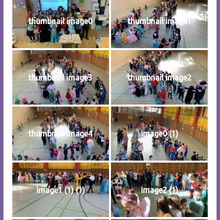
thumbnail image0
thumbnail image1
thumbnail image3
thumbnail image2
thumbnail image4
image0 (1)
image1 (1) (1)
image2 (1)