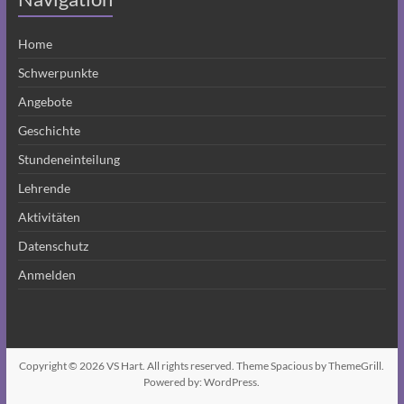
Home
Schwerpunkte
Angebote
Geschichte
Stundeneinteilung
Lehrende
Aktivitäten
Datenschutz
Anmelden
Copyright © 2026
VS Hart
. All rights reserved. Theme
Spacious
by ThemeGrill.
Powered by:
WordPress
.