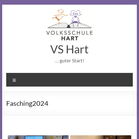
Skip
to
content
VS Hart
… guter Start!
Menu
Fasching2024