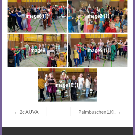
image6 (1)
image3 (1)
image8
image9 (1)
image10 (1)
←
2c AUVA
Palmbuschen1.Kl.
→