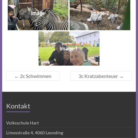
Image
Image-2
Image-1
←
2c Schwimmen
3c Kratzabenteuer
→
Kontakt
Volksschule Hart
Limesstraße 4, 4060 Leonding