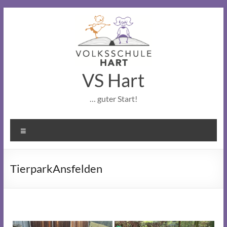
Skip
to
content
VS Hart
… guter Start!
Menu
TierparkAnsfelden