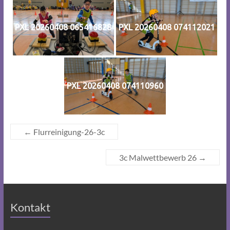
PXL 20260408 065416828
PXL 20260408 074112021
PXL 20260408 074110960
←
Flurreinigung-26-3c
3c Malwettbewerb 26
→
Kontakt