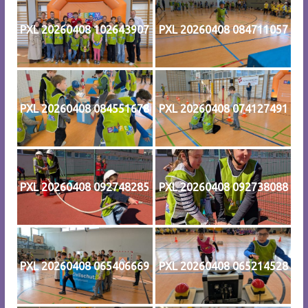
PXL 20260408 102643907
PXL 20260408 084711057
PXL 20260408 084551678
PXL 20260408 074127491
PXL 20260408 092748285
PXL 20260408 092738088
PXL 20260408 065406669
PXL 20260408 065214528