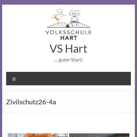
Skip
to
content
VS Hart
… guter Start!
Menu
Zivilschutz26-4a