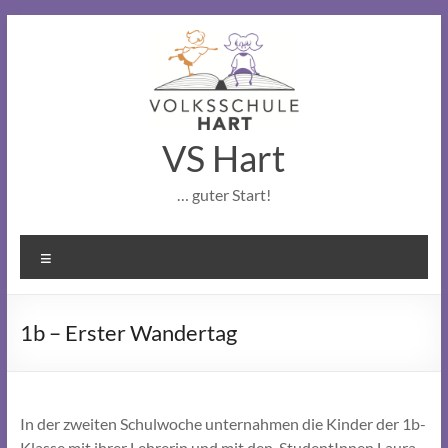
Skip
to
content
VS Hart
… guter Start!
Menu
1b – Erster Wandertag
In der zweiten Schulwoche unternahmen die Kinder der 1b-
Klasse mit ihrer Lehrerin und mit den StudentInnen Laura,