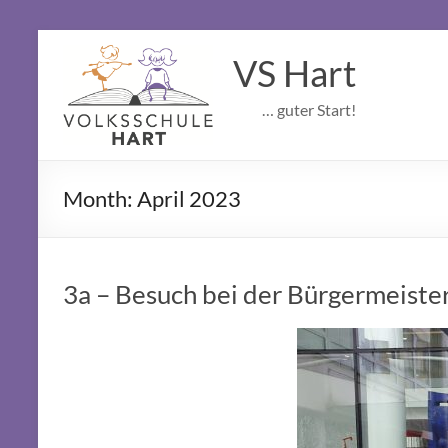
Skip
to
VS Hart
content
… guter Start!
Month:
April 2023
3a – Besuch bei der Bürgermeiste