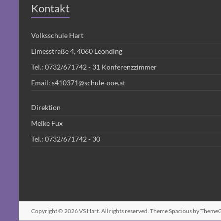
Kontakt
Volksschule Hart
Limesstraße 4, 4060 Leonding
Tel.:
0732/671742 - 31
Konferenzzimmer
Email:
s410371@schule-ooe.at
Direktion
Meike Fux
Tel.:
0732/671742 - 30
Copyright © 2026
VS Hart
. All rights reserved. Theme
Spacious
by ThemeGr