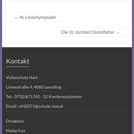
←
4c Leseolympiade
Die 2c züchtet Distelfalter
→
Kontakt
Volksschule Hart
Limesstraße 4, 4060 Leonding
Tel.:
0732/671742 - 31
Konferenzzimmer
Email:
s410371@schule-ooe.at
Direktion
Meike Fux