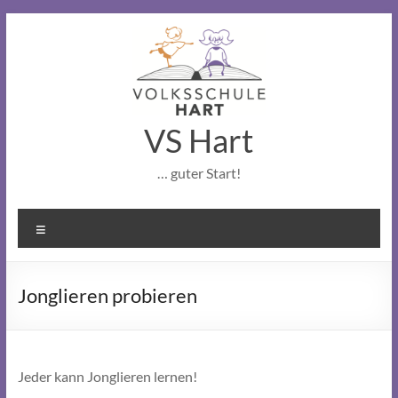
Skip
to
content
VS Hart
… guter Start!
Menu
Jonglieren probieren
Jeder kann Jonglieren lernen!