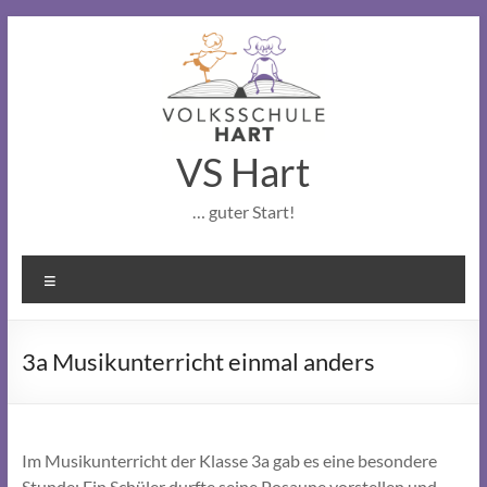
Skip
to
content
VS Hart
… guter Start!
Menu
3a Musikunterricht einmal anders
Im Musikunterricht der Klasse 3a gab es eine besondere
Stunde: Ein Schüler durfte seine Posaune vorstellen und