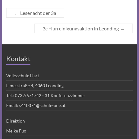
←
Lesenacht der 3a
3c Flurreinigungsaktion in Leonding
→
Kontakt
Volksschule Hart
Limesstraße 4, 4060 Leonding
Tel.:
0732/671742 - 31
Konferenzzimmer
Email:
s410371@schule-ooe.at
Direktion
Meike Fux