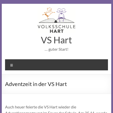
Skip
to
content
VS Hart
… guter Start!
Menu
Adventzeit in der VS Hart
Auch heuer feierte die VS Hart wieder die
Adventkranzsegnung im Foyer der Schule. Am 25.11. wurde