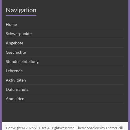
Navigation
Home
Schwerpunkte
Angebote
Geschichte
Stundeneinteilung
Lehrende
Aktivitäten
Datenschutz
Anmelden
Copyright © 2026
VS Hart
. All rights reserved. Theme
Spacious
by ThemeGrill.