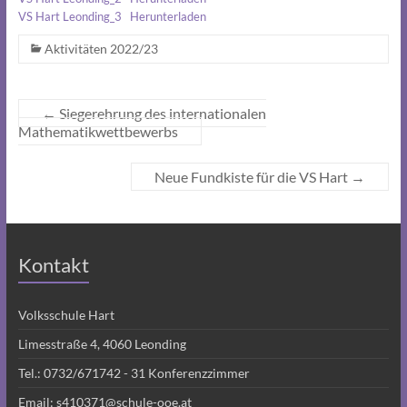
VS Hart Leonding_3
Herunterladen
Aktivitäten 2022/23
←
Siegerehrung des internationalen
Mathematikwettbewerbs
Neue Fundkiste für die VS Hart
→
Kontakt
Volksschule Hart
Limesstraße 4, 4060 Leonding
Tel.:
0732/671742 - 31
Konferenzzimmer
Email:
s410371@schule-ooe.at