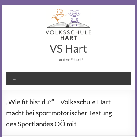
Skip
to
content
VS Hart
… guter Start!
Menu
„Wie fit bist du?“ – Volksschule Hart
macht bei sportmotorischer Testung
des Sportlandes OÖ mit