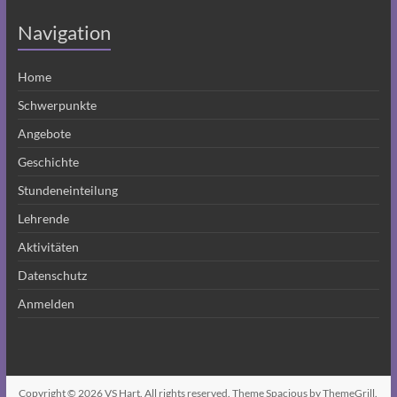
Navigation
Home
Schwerpunkte
Angebote
Geschichte
Stundeneinteilung
Lehrende
Aktivitäten
Datenschutz
Anmelden
Copyright © 2026
VS Hart
. All rights reserved. Theme
Spacious
by ThemeGrill.